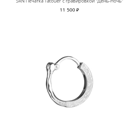
SRN Печатка Tatouer с гравировкой "День-Ночь"
11 500 ₽