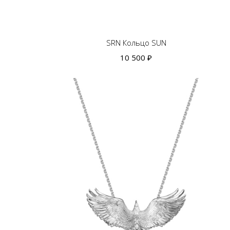
15,5
16
16,5
17
17,5
18
18,5
SRN Кольцо SUN
10 500 ₽