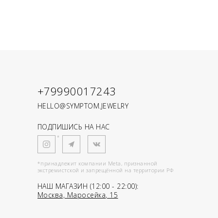
+79990017243
HELLO@SYMPTOM.JEWELRY
ПОДПИШИСЬ НА НАС
*
*принадлежит компании Meta, признанной
экстремистской и запрещённой на территории РФ
НАШ МАГАЗИН (12:00 - 22:00):
Москва, Маросейка, 15