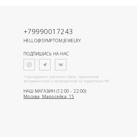
+79990017243
HELLO@SYMPTOM.JEWELRY
ПОДПИШИСЬ НА НАС
*
*принадлежит компании Meta, признанной
экстремистской и запрещённой на территории РФ
НАШ МАГАЗИН (12:00 - 22:00):
Москва, Маросейка, 15