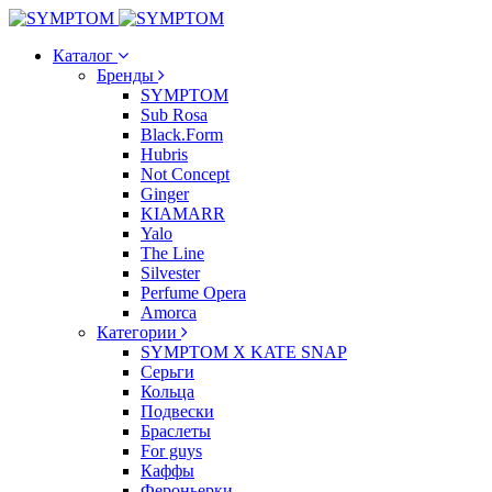
Каталог
Бренды
SYMPTOM
Sub Rosa
Black.Form
Hubris
Not Concept
Ginger
KIAMARR
Yalo
The Line
Silvester
Perfume Opera
Amorca
Категории
SYMPTOM X KATE SNAP
Серьги
Кольца
Подвески
Браслеты
For guys
Каффы
Фероньерки