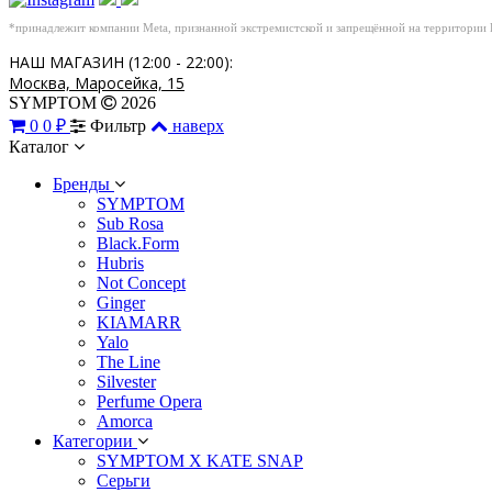
*принадлежит компании Meta, признанной экстремистской и запрещённой на территории
НАШ МАГАЗИН (12:00 - 22:00):
Москва, Маросейка, 15
SYMPTOM
2026
0
0 ₽
Фильтр
наверх
Каталог
Бренды
SYMPTOM
Sub Rosa
Black.Form
Hubris
Not Concept
Ginger
KIAMARR
Yalo
The Line
Silvester
Perfume Opera
Amorca
Категории
SYMPTOM X KATE SNAP
Серьги