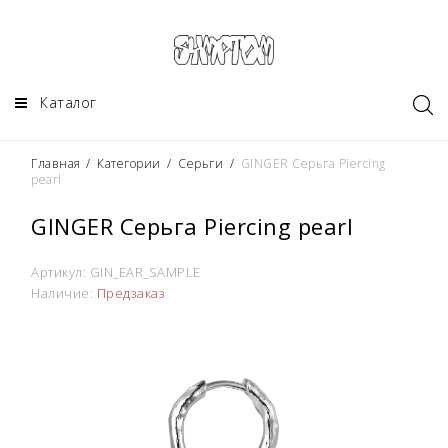
Каталог
Главная
/
Категории
/
Серьги
/
GINGER Серьга Piercing
pearl
GINGER Серьга Piercing pearl
Артикул:
GIN_EAR_SAMPLE
Наличие:
Предзаказ