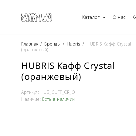
Каталог
О нас
К
Главная
/
Бренды
/
Hubris
/
HUBRIS Кафф Crystal
(оранжевый)
HUBRIS Кафф Crystal
(оранжевый)
Артикул:
HUB_CUFF_CR_O
Наличие:
Есть в наличии