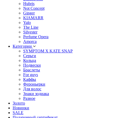
Hubris
Not Concept
Ginger
KIAMARR
Yalo
The Line
Silvester
Perfume Opera
Amorca
Категории
SYMPTOM X KATE SNAP
Серьги
Кольца
Подвески
Браслеты
For guys
Каффы
Фероньерки
Для волос
Знаки зодиака
Разное
Золото
Новинки
SALE
Подарочный сертификат