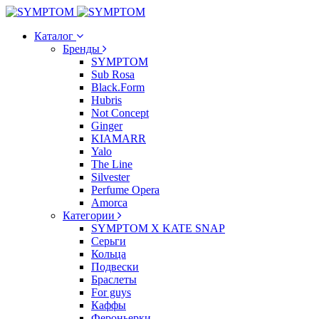
Каталог
Бренды
SYMPTOM
Sub Rosa
Black.Form
Hubris
Not Concept
Ginger
KIAMARR
Yalo
The Line
Silvester
Perfume Opera
Amorca
Категории
SYMPTOM X KATE SNAP
Серьги
Кольца
Подвески
Браслеты
For guys
Каффы
Фероньерки