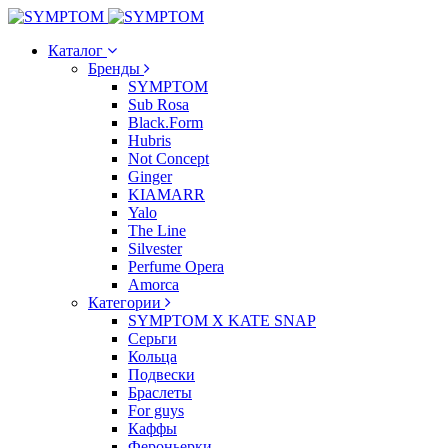
Каталог
Бренды
SYMPTOM
Sub Rosa
Black.Form
Hubris
Not Concept
Ginger
KIAMARR
Yalo
The Line
Silvester
Perfume Opera
Amorca
Категории
SYMPTOM X KATE SNAP
Серьги
Кольца
Подвески
Браслеты
For guys
Каффы
Фероньерки