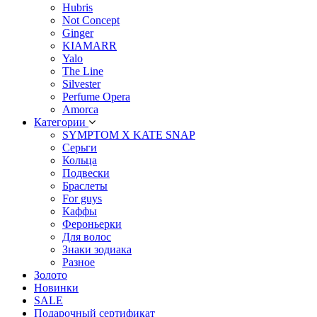
Hubris
Not Concept
Ginger
KIAMARR
Yalo
The Line
Silvester
Perfume Opera
Amorca
Категории
SYMPTOM X KATE SNAP
Серьги
Кольца
Подвески
Браслеты
For guys
Каффы
Фероньерки
Для волос
Знаки зодиака
Разное
Золото
Новинки
SALE
Подарочный сертификат