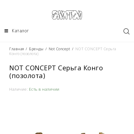
Каталог
Главная
/
Бренды
/
Not Concept
/
NOT CONCEPT Серьга
Конго (позолота)
NOT CONCEPT Серьга Конго
(позолота)
Наличие:
Есть в наличии