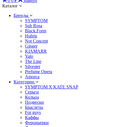
0
0 ₽
наверх
Каталог
Бренды
SYMPTOM
Sub Rosa
Black.Form
Hubris
Not Concept
Ginger
KIAMARR
Yalo
The Line
Silvester
Perfume Opera
Amorca
Категории
SYMPTOM X KATE SNAP
Серьги
Кольца
Подвески
Браслеты
For guys
Каффы
Фероньерки