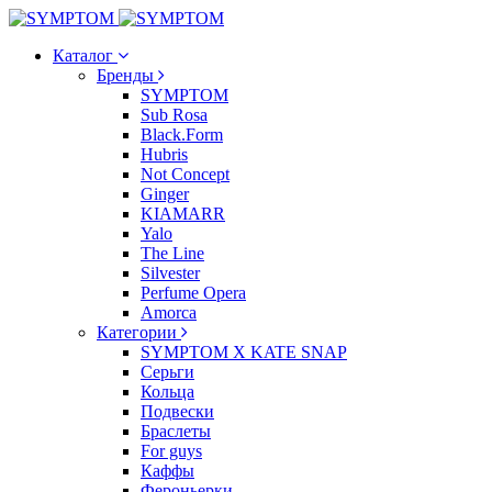
Каталог
Бренды
SYMPTOM
Sub Rosa
Black.Form
Hubris
Not Concept
Ginger
KIAMARR
Yalo
The Line
Silvester
Perfume Opera
Amorca
Категории
SYMPTOM X KATE SNAP
Серьги
Кольца
Подвески
Браслеты
For guys
Каффы
Фероньерки