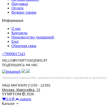
Предзаказ
Оплата
Возврат товара
Информация
О нас
Контакты
Производство украшений
Блог
Обратная связь
+79990017243
HELLO@SYMPTOM.JEWELRY
ПОДПИШИСЬ НА НАС
*
*принадлежит компании Meta, признанной экстремистской и запрещённой на территории
НАШ МАГАЗИН (12:00 - 22:00):
Москва, Маросейка, 15
SYMPTOM
2026
0
0 ₽
наверх
Каталог