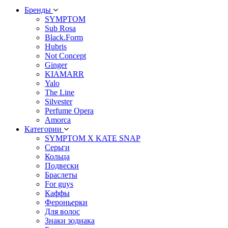
Бренды
SYMPTOM
Sub Rosa
Black.Form
Hubris
Not Concept
Ginger
KIAMARR
Yalo
The Line
Silvester
Perfume Opera
Amorca
Категории
SYMPTOM X KATE SNAP
Серьги
Кольца
Подвески
Браслеты
For guys
Каффы
Фероньерки
Для волос
Знаки зодиака