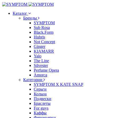
Каталог
Бренды
SYMPTOM
Sub Rosa
Black.Form
Hubris
Not Concept
Ginger
KIAMARR
Yalo
The Line
Silvester
Perfume Opera
Amorca
Категории
SYMPTOM X KATE SNAP
Серьги
Кольца
Подвески
Браслеты
For guys
Каффы
Фероньерки