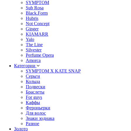
SYMPTOM
Sub Rosa
Black.Form
Hubris
Not Concept
Ginger
KIAMARR
Yalo
The Line
Silvester
Perfume Opera
Amorca
Категории
SYMPTOM X KATE SNAP
Серьги
Кольца
Подвески
Браслеты
For guys
Каффы
Фероньерки
Для волос
Знаки зодиака
Разное
Золото