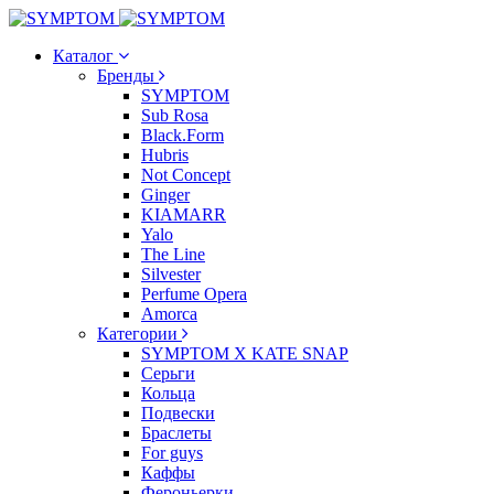
Каталог
Бренды
SYMPTOM
Sub Rosa
Black.Form
Hubris
Not Concept
Ginger
KIAMARR
Yalo
The Line
Silvester
Perfume Opera
Amorca
Категории
SYMPTOM X KATE SNAP
Серьги
Кольца
Подвески
Браслеты
For guys
Каффы
Фероньерки