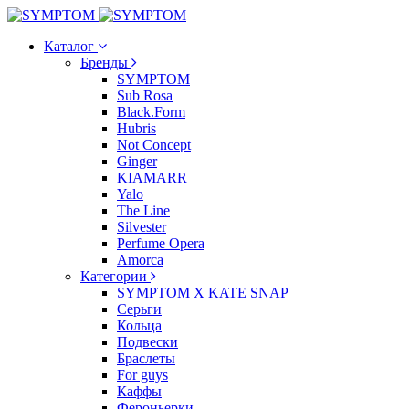
Каталог
Бренды
SYMPTOM
Sub Rosa
Black.Form
Hubris
Not Concept
Ginger
KIAMARR
Yalo
The Line
Silvester
Perfume Opera
Amorca
Категории
SYMPTOM X KATE SNAP
Серьги
Кольца
Подвески
Браслеты
For guys
Каффы
Фероньерки