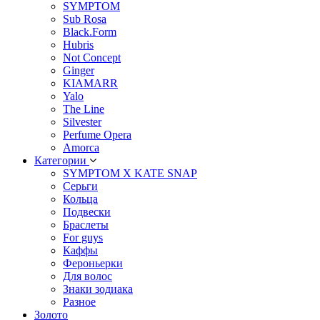
SYMPTOM
Sub Rosa
Black.Form
Hubris
Not Concept
Ginger
KIAMARR
Yalo
The Line
Silvester
Perfume Opera
Amorca
Категории
SYMPTOM X KATE SNAP
Серьги
Кольца
Подвески
Браслеты
For guys
Каффы
Фероньерки
Для волос
Знаки зодиака
Разное
Золото