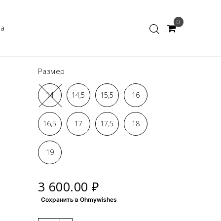
0
ка
Размер
14
14,5
15,5
16
16,5
17
17,5
18
19
3 600.00 ₽
Сохранить в Ohmywishes