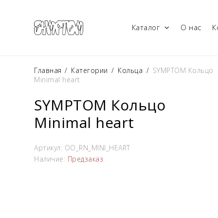
Каталог
О нас
К
Главная
/
Категории
/
Кольца
/
SYMPTOM Кольцо
Minimal heart
SYMPTOM Кольцо
Minimal heart
Артикул:
OO_RN_MINI_HEART
Наличие:
Предзаказ