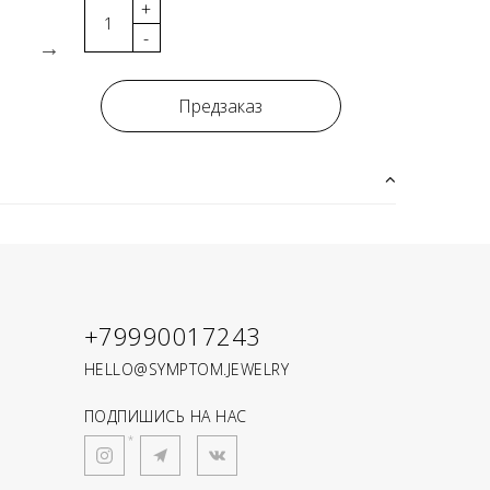
+
-
Предзаказ
+79990017243
HELLO@SYMPTOM.JEWELRY
ПОДПИШИСЬ НА НАС
*