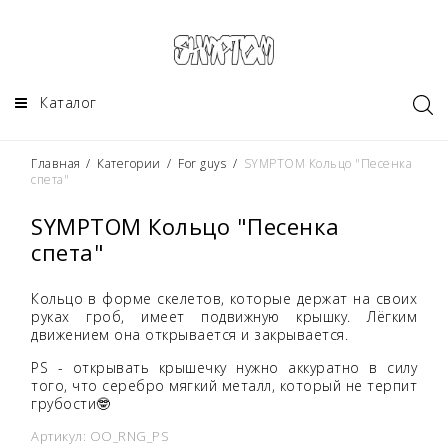
Каталог
Главная
/
Категории
/
For guys
/
SYMPTOM Кольцо "Песенка
спета"
SYMPTOM Кольцо "Песенка
спета"
Кольцо в форме скелетов, которые держат на своих
руках гроб, имеет подвижную крышку. Лёгким
движением она открывается и закрывается.
PS - открывать крышечку нужно аккуратно в силу
того, что серебро мягкий металл, который не терпит
грубости🤓
Артикул:
OO_RNG_PS