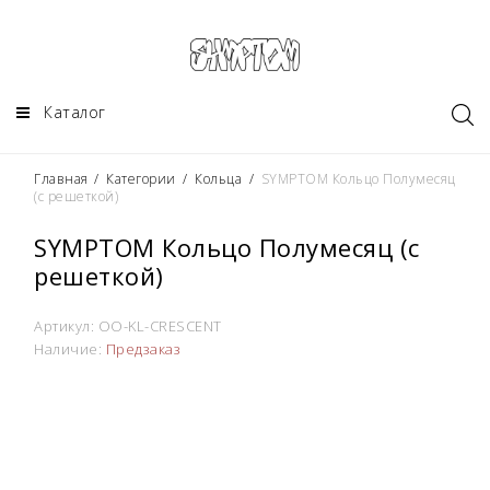
Каталог
Главная
/
Категории
/
Кольца
/
SYMPTOM Кольцо Полумесяц
(с решеткой)
SYMPTOM Кольцо Полумесяц (с
решеткой)
Артикул:
OO-KL-CRESCENT
Наличие:
Предзаказ