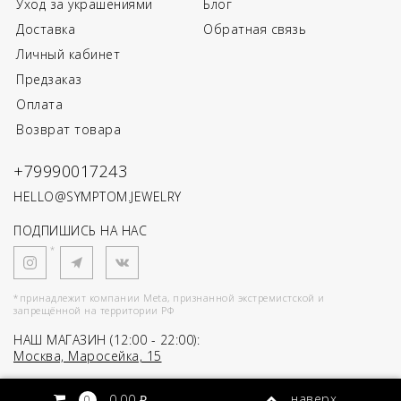
Уход за украшениями
Блог
Доставка
Обратная связь
Личный кабинет
Предзаказ
Оплата
Возврат товара
+79990017243
HELLO@SYMPTOM.JEWELRY
ПОДПИШИСЬ НА НАС
*
*принадлежит компании Meta, признанной экстремистской и
запрещённой на территории РФ
НАШ МАГАЗИН (12:00 - 22:00):
Москва, Маросейка, 15
SYMPTOM
2026
наверх
0.00 ₽
0