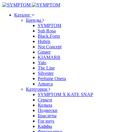
Каталог
Бренды
SYMPTOM
Sub Rosa
Black.Form
Hubris
Not Concept
Ginger
KIAMARR
Yalo
The Line
Silvester
Perfume Opera
Amorca
Категории
SYMPTOM X KATE SNAP
Серьги
Кольца
Подвески
Браслеты
For guys
Каффы
Фероньерки