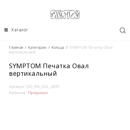
Каталог
Главная
/
Категории
/
Кольца
/
SYMPTOM Печатка Овал
вертикальный
SYMPTOM Печатка Овал
вертикальный
Артикул:
OO_RN_OVL_VERT
Наличие:
Предзаказ