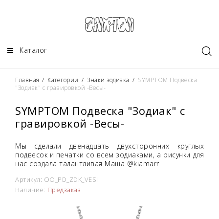
Каталог
Главная
/
Категории
/
Знаки зодиака
/
SYMPTOM Подвеска
"Зодиак" с гравировкой -Весы-
SYMPTOM Подвеска "Зодиак" с
гравировкой -Весы-
Мы сделали двенадцать двухсторонних круглых
подвесок и печатки со всем зодиаками, а рисунки для
нас создала талантливая Маша
@kiamarr
Артикул:
OO_PD_ZDK_VESI
Наличие:
Предзаказ