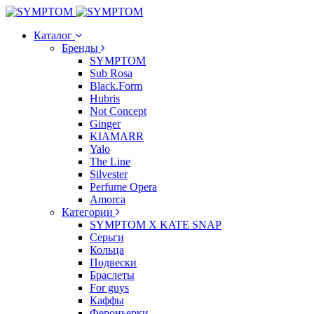
Каталог
Бренды
SYMPTOM
Sub Rosa
Black.Form
Hubris
Not Concept
Ginger
KIAMARR
Yalo
The Line
Silvester
Perfume Opera
Amorca
Категории
SYMPTOM X KATE SNAP
Серьги
Кольца
Подвески
Браслеты
For guys
Каффы
Фероньерки