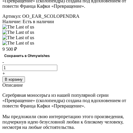
«Превращение» (сколопендра) создана под вдохновением от
повести Франца Кафки
«Превращение».
Артикул:
OO_EAR_SCOLOPENDRA
Наличие:
Есть в наличии
9 500 ₽
Сохранить в Ohmywishes
-
+
В корзину
Описание
Серебряная
моносерьга
из нашей популярной серии
«Превращение» (сколопендра) создана под вдохновением от
повести Франца Кафки «Превращение».
Мы предложили свою интерпретацию этого произведения,
подчеркнув идею безусловной любви к близкому человеку,
несмотря на любые
обстоятельства.