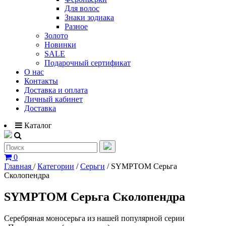
Для волос
Знаки зодиака
Разное
Золото
Новинки
SALE
Подарочный сертификат
О нас
Контакты
Доставка и оплата
Личный кабинет
Доставка
Каталог
0
Главная
/
Категории
/
Серьги
/
SYMPTOM Серьга
Сколопендра
SYMPTOM Серьга Сколопендра
Серебряная
моносерьга
из нашей популярной серии