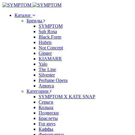
Каталог
Бренды
SYMPTOM
Sub Rosa
Black.Form
Hubris
Not Concept
Ginger
KIAMARR
Yalo
The Line
Silvester
Perfume Opera
Amorca
Категории
SYMPTOM X KATE SNAP
Серьги
Кольца
Подвески
Браслеты
For guys
Каффы
Фероньерки