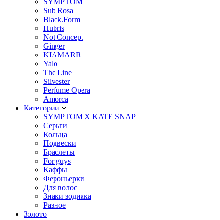
SYMPTOM
Sub Rosa
Black.Form
Hubris
Not Concept
Ginger
KIAMARR
Yalo
The Line
Silvester
Perfume Opera
Amorca
Категории
SYMPTOM X KATE SNAP
Серьги
Кольца
Подвески
Браслеты
For guys
Каффы
Фероньерки
Для волос
Знаки зодиака
Разное
Золото