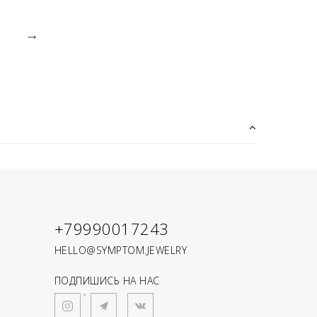
+79990017243
HELLO@SYMPTOM.JEWELRY
ПОДПИШИСЬ НА НАС
*