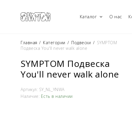
Каталог
О нас
К
Главная
/
Категории
/
Подвески
/
SYMPTOM
Подвеска You'll never walk alone
SYMPTOM Подвеска
You'll never walk alone
Артикул:
SY_NL_YNWA
Наличие:
Есть в наличии