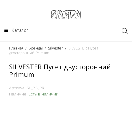
Каталог
Главная
/
Бренды
/
Silvester
/
SILVESTER Пусет
двусторонний Primum
SILVESTER Пусет двусторонний
Primum
Артикул:
SL_PS_PR
Наличие:
Есть в наличии