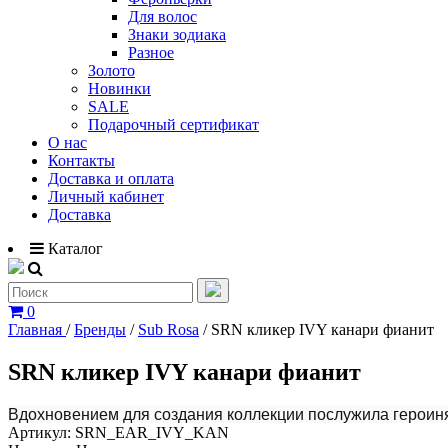
Для волос
Знаки зодиака
Разное
Золото
Новинки
SALE
Подарочный сертификат
О нас
Контакты
Доставка и оплата
Личный кабинет
Доставка
Каталог
0
Главная
/
Бренды
/
Sub Rosa
/
SRN кликер IVY канари фианит
SRN кликер IVY канари фианит
Вдохновением для создания коллекции послужила героиня
Артикул:
SRN_EAR_IVY_KAN