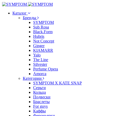
Каталог
Бренды
SYMPTOM
Sub Rosa
Black.Form
Hubris
Not Concept
Ginger
KIAMARR
Yalo
The Line
Silvester
Perfume Opera
Amorca
Категории
SYMPTOM X KATE SNAP
Серьги
Кольца
Подвески
Браслеты
For guys
Каффы
Фероньерки