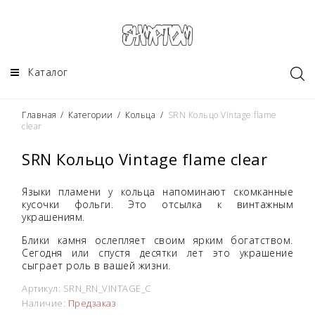
Каталог
Главная
/
Категории
/
Кольца
/
SRN Кольцо Vintage flame
clear
SRN Кольцо Vintage flame clear
Языки пламени у кольца напоминают скомканные
кусочки фольги. Это отсылка к винтажным
украшениям.
Блики камня ослепляет своим ярким богатством.
Сегодня или спустя десятки лет это украшение
сыграет роль в вашей жизни.
Артикул:
SRN_RN_VINTAGE_C
Наличие:
Предзаказ