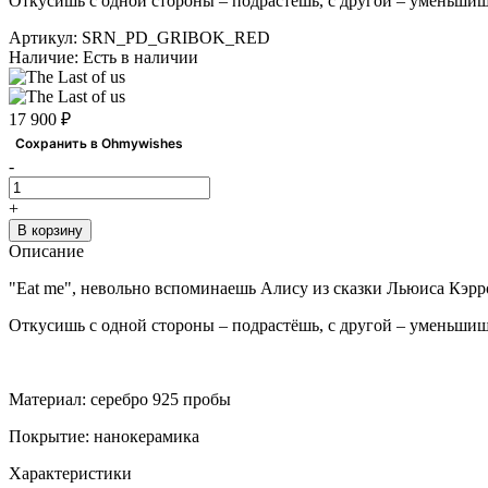
Откусишь с одной стороны – подрастёшь, с другой – уменьши
Артикул:
SRN_PD_GRIBOK_RED
Наличие:
Есть в наличии
17 900 ₽
Сохранить в Ohmywishes
-
+
В корзину
Описание
"Eat me", невольно вспоминаешь Алису из сказки Льюиса Кэрро
Откусишь с одной стороны – подрастёшь, с другой – уменьши
Материал: серебро 925 пробы
Покрытие: нанокерамика
Характеристики