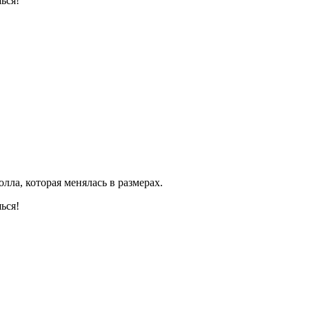
шься!
лла, которая менялась в размерах.
шься!