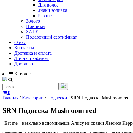
Для волос
Знаки зодиака
Разное
Золото
Новинки
SALE
Подарочный сертификат
О нас
Контакты
Доставка и оплата
Личный кабинет
Доставка
Каталог
0
Главная
/
Категории
/
Подвески
/
SRN Подвеска Mushroom red
SRN Подвеска Mushroom red
"Eat me", невольно вспоминаешь Алису из сказки Льюиса Кэрро