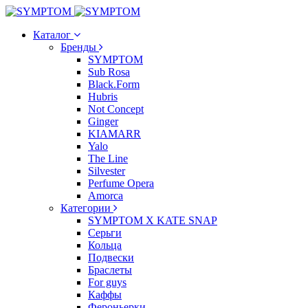
Каталог
Бренды
SYMPTOM
Sub Rosa
Black.Form
Hubris
Not Concept
Ginger
KIAMARR
Yalo
The Line
Silvester
Perfume Opera
Amorca
Категории
SYMPTOM X KATE SNAP
Серьги
Кольца
Подвески
Браслеты
For guys
Каффы
Фероньерки