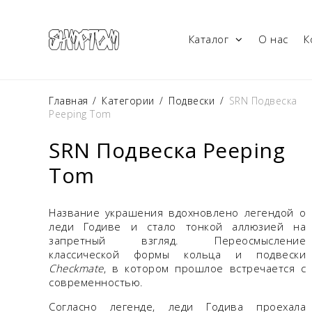
Каталог
О нас
К
Главная
/
Категории
/
Подвески
/
SRN Подвеска
Peeping Tom
SRN Подвеска Peeping
Tom
Название украшения вдохновлено легендой о
леди Годиве и стало тонкой аллюзией на
запретный взгляд. Переосмысление
классической формы кольца и подвески
Checkmate
, в котором прошлое встречается с
современностью.
Согласно легенде, леди Годива проехала