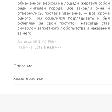
обнажённой верхом на лошади, жертвуя собой
ради жителей города. Все закрыли окна и
отвернулись, проявив уважение, — все, кроме
одного. Том осмелился подглядывать и был
ослеплён за свой поступок, навсегда став
символом запретного любопытства и наказания
за него
Артикул:
SRN_PD_PEEP
Наличие:
Есть в наличии
Описание
Характеристики