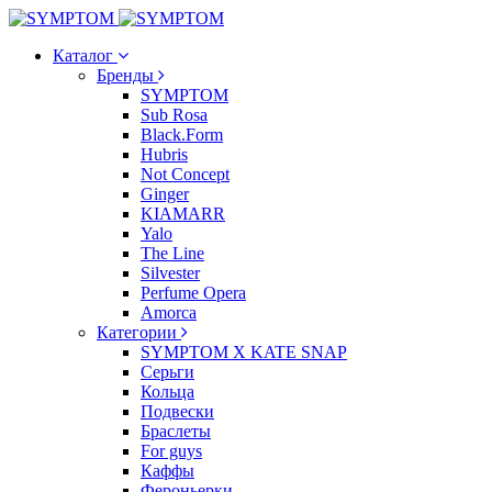
Каталог
Бренды
SYMPTOM
Sub Rosa
Black.Form
Hubris
Not Concept
Ginger
KIAMARR
Yalo
The Line
Silvester
Perfume Opera
Amorca
Категории
SYMPTOM X KATE SNAP
Серьги
Кольца
Подвески
Браслеты
For guys
Каффы
Фероньерки