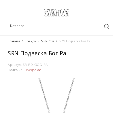
Каталог
Главная
/
Бренды
/
Sub Rosa
/
SRN Подвеска Бог Ра
SRN Подвеска Бог Ра
Артикул:
SR_PD_GOD_RA
Наличие:
Предзаказ