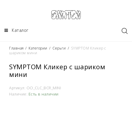
Каталог
Главная
/
Категории
/
Серьги
/
SYMPTOM Кликер с
шариком мини
SYMPTOM Кликер с шариком
мини
Артикул:
OO_CLC_BCR_MINI
Наличие:
Есть в наличии