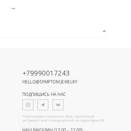
+79990017243
HELLO@SYMPTOM.JEWELRY
ПОДПИШИСЬ НА НАС
*
*принадлежит компании Meta, признанной
экстремистской и запрещённой на территории РФ
НАШ МАГАЗИН (12:00 - 22:00):