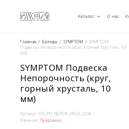
Каталог
О нас
К
Главная
/
Бренды
/
SYMPTOM
/
SYMPTOM
Подвеска Непорочность (круг, горный хрусталь, 10
мм)
SYMPTOM Подвеска
Непорочность (круг,
горный хрусталь, 10
мм)
Артикул:
OO_PD_NEPOR_KRUG_GOR
Наличие:
Предзаказ