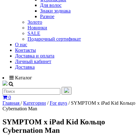
Для волос
Знаки зодиака
Разное
Золото
Новинки
SALE
Подарочный сертификат
О нас
Контакты
Доставка и оплата
Личный кабинет
Доставка
Каталог
0
Главная
/
Категории
/
For guys
/
SYMPTOM x iPad Kid Кольцо
Cybernation Man
SYMPTOM x iPad Kid Кольцо
Cybernation Man