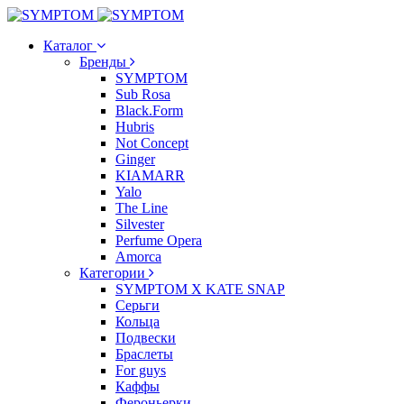
Каталог
Бренды
SYMPTOM
Sub Rosa
Black.Form
Hubris
Not Concept
Ginger
KIAMARR
Yalo
The Line
Silvester
Perfume Opera
Amorca
Категории
SYMPTOM X KATE SNAP
Серьги
Кольца
Подвески
Браслеты
For guys
Каффы
Фероньерки