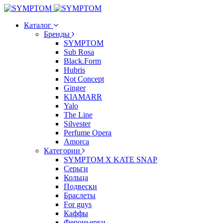
Каталог
Бренды
SYMPTOM
Sub Rosa
Black.Form
Hubris
Not Concept
Ginger
KIAMARR
Yalo
The Line
Silvester
Perfume Opera
Amorca
Категории
SYMPTOM X KATE SNAP
Серьги
Кольца
Подвески
Браслеты
For guys
Каффы
Фероньерки