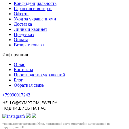
Конфиденциальность
Гарантия и возврат
Оферта
Уход за украшениями
Доставка
Личный кабинет
Предзаказ
Оплата
Возврат товара
Информация
О нас
Контакты
Производство украшений
Блог
Обратная связь
+79990017243
HELLO@SYMPTOM.JEWELRY
ПОДПИШИСЬ НА НАС
*
*принадлежит компании Meta, признанной экстремистской и запрещённой на
территории РФ