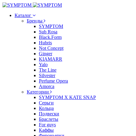
Каталог
Бренды
SYMPTOM
Sub Rosa
Black.Form
Hubris
Not Concept
Ginger
KIAMARR
Yalo
The Line
Silvester
Perfume Opera
Amorca
Категории
SYMPTOM X KATE SNAP
Серьги
Кольца
Подвески
Браслеты
For guys
Каффы
Фероньерки