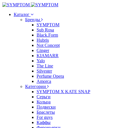
Каталог
Бренды
SYMPTOM
Sub Rosa
Black.Form
Hubris
Not Concept
Ginger
KIAMARR
Yalo
The Line
Silvester
Perfume Opera
Amorca
Категории
SYMPTOM X KATE SNAP
Серьги
Кольца
Подвески
Браслеты
For guys
Каффы
Фероньерки