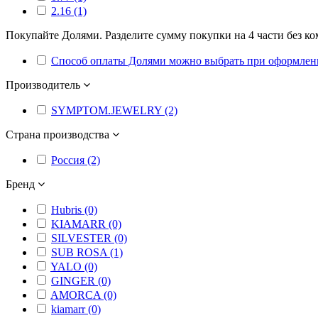
2.16 (1)
Покупайте Долями. Разделите сумму покупки на 4 части без ко
Способ оплаты Долями можно выбрать при оформлении
Производитель
SYMPTOM.JEWELRY (2)
Страна производства
Россия (2)
Бренд
Hubris (0)
KIAMARR (0)
SILVESTER (0)
SUB ROSA (1)
YALO (0)
GINGER (0)
AMORCA (0)
kiamarr (0)