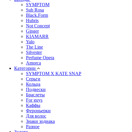
SYMPTOM
Sub Rosa
Black.Form
Hubris
Not Concept
Ginger
KIAMARR
Yalo
The Line
Silvester
Perfume Opera
Amorca
Категории
SYMPTOM X KATE SNAP
Серьги
Кольца
Подвески
Браслеты
For guys
Каффы
Фероньерки
Для волос
Знаки зодиака
Разное
Золото