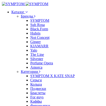
Каталог
Бренды
SYMPTOM
Sub Rosa
Black.Form
Hubris
Not Concept
Ginger
KIAMARR
Yalo
The Line
Silvester
Perfume Opera
Amorca
Категории
SYMPTOM X KATE SNAP
Серьги
Кольца
Подвески
Браслеты
For guys
Каффы
Фероньерки