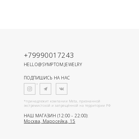
+79990017243
HELLO@SYMPTOM.JEWELRY
ПОДПИШИСЬ НА НАС
*
*принадлежит компании Meta, признанной
экстремистской и запрещённой на территории РФ
НАШ МАГАЗИН (12:00 - 22:00):
Москва, Маросейка, 15