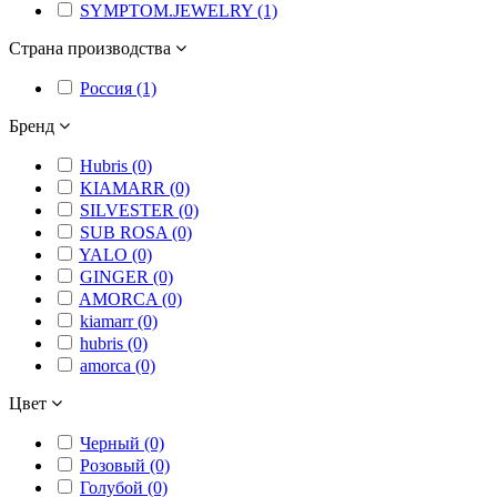
SYMPTOM.JEWELRY (1)
Страна производства
Россия (1)
Бренд
Hubris (0)
KIAMARR (0)
SILVESTER (0)
SUB ROSA (0)
YALO (0)
GINGER (0)
AMORCA (0)
kiamarr (0)
hubris (0)
amorca (0)
Цвет
Черный (0)
Розовый (0)
Голубой (0)