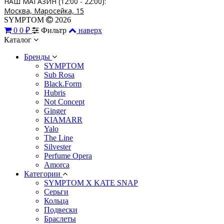
НАШ МАГАЗИН (12:00 - 22:00):
Москва, Маросейка, 15
SYMPTOM
2026
0
0 ₽
Фильтр
наверх
Каталог
Бренды
SYMPTOM
Sub Rosa
Black.Form
Hubris
Not Concept
Ginger
KIAMARR
Yalo
The Line
Silvester
Perfume Opera
Amorca
Категории
SYMPTOM X KATE SNAP
Серьги
Кольца
Подвески
Браслеты