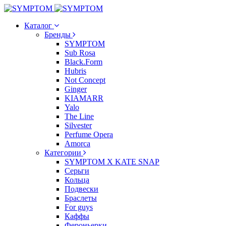
Каталог
Бренды
SYMPTOM
Sub Rosa
Black.Form
Hubris
Not Concept
Ginger
KIAMARR
Yalo
The Line
Silvester
Perfume Opera
Amorca
Категории
SYMPTOM X KATE SNAP
Серьги
Кольца
Подвески
Браслеты
For guys
Каффы
Фероньерки