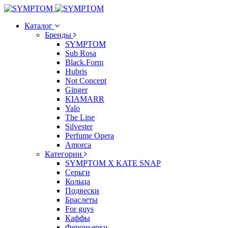
Каталог
Бренды
SYMPTOM
Sub Rosa
Black.Form
Hubris
Not Concept
Ginger
KIAMARR
Yalo
The Line
Silvester
Perfume Opera
Amorca
Категории
SYMPTOM X KATE SNAP
Серьги
Кольца
Подвески
Браслеты
For guys
Каффы
Фероньерки