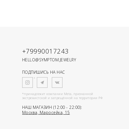
+79990017243
HELLO@SYMPTOM.JEWELRY
ПОДПИШИСЬ НА НАС
*
*принадлежит компании Meta, признанной
экстремистской и запрещённой на территории РФ
НАШ МАГАЗИН (12:00 - 22:00):
Москва, Маросейка, 15