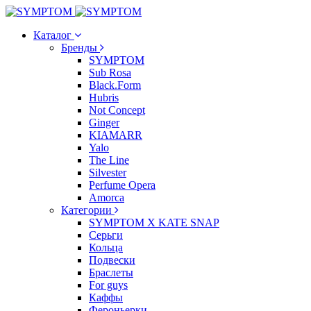
Каталог
Бренды
SYMPTOM
Sub Rosa
Black.Form
Hubris
Not Concept
Ginger
KIAMARR
Yalo
The Line
Silvester
Perfume Opera
Amorca
Категории
SYMPTOM X KATE SNAP
Серьги
Кольца
Подвески
Браслеты
For guys
Каффы
Фероньерки