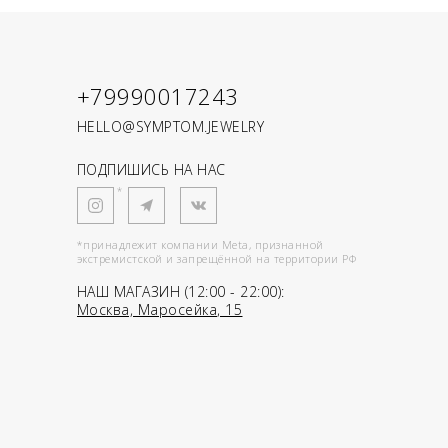
+79990017243
HELLO@SYMPTOM.JEWELRY
ПОДПИШИСЬ НА НАС
*
*принадлежит компании Meta, признанной
экстремистской и запрещённой на территории РФ
НАШ МАГАЗИН (12:00 - 22:00):
Москва, Маросейка, 15