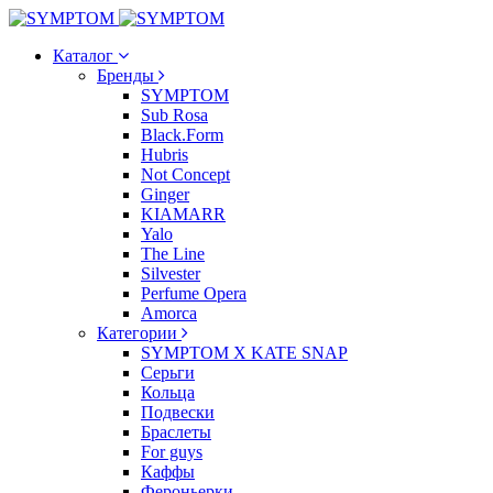
Каталог
Бренды
SYMPTOM
Sub Rosa
Black.Form
Hubris
Not Concept
Ginger
KIAMARR
Yalo
The Line
Silvester
Perfume Opera
Amorca
Категории
SYMPTOM X KATE SNAP
Серьги
Кольца
Подвески
Браслеты
For guys
Каффы
Фероньерки