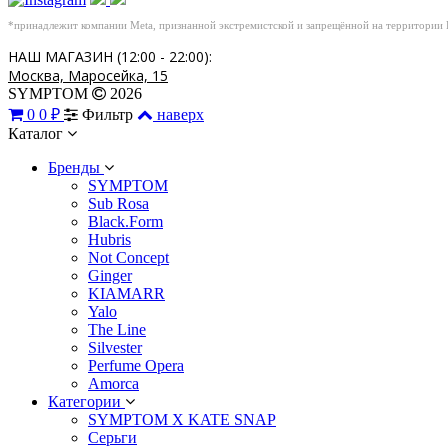
*принадлежит компании Meta, признанной экстремистской и запрещённой на территории
НАШ МАГАЗИН (12:00 - 22:00):
Москва, Маросейка, 15
SYMPTOM
2026
0
0 ₽
Фильтр
наверх
Каталог
Бренды
SYMPTOM
Sub Rosa
Black.Form
Hubris
Not Concept
Ginger
KIAMARR
Yalo
The Line
Silvester
Perfume Opera
Amorca
Категории
SYMPTOM X KATE SNAP
Серьги