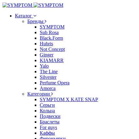
Каталог
Бренды
SYMPTOM
Sub Rosa
Black.Form
Hubris
Not Concept
Ginger
KIAMARR
Yalo
The Line
Silvester
Perfume Opera
Amorca
Категории
SYMPTOM X KATE SNAP
Серьги
Кольца
Подвески
Браслеты
For guys
Каффы
Фероньерки