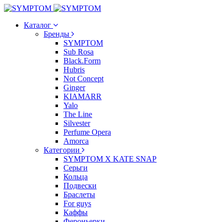
Каталог
Бренды
SYMPTOM
Sub Rosa
Black.Form
Hubris
Not Concept
Ginger
KIAMARR
Yalo
The Line
Silvester
Perfume Opera
Amorca
Категории
SYMPTOM X KATE SNAP
Серьги
Кольца
Подвески
Браслеты
For guys
Каффы
Фероньерки