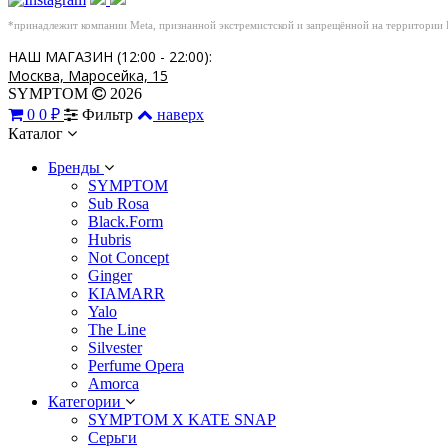
*принадлежит компании Meta, признанной экстремистской и запрещённой на территории
НАШ МАГАЗИН (12:00 - 22:00):
Москва, Маросейка, 15
SYMPTOM
2026
0
0 ₽
Фильтр
наверх
Каталог
Бренды
SYMPTOM
Sub Rosa
Black.Form
Hubris
Not Concept
Ginger
KIAMARR
Yalo
The Line
Silvester
Perfume Opera
Amorca
Категории
SYMPTOM X KATE SNAP
Серьги