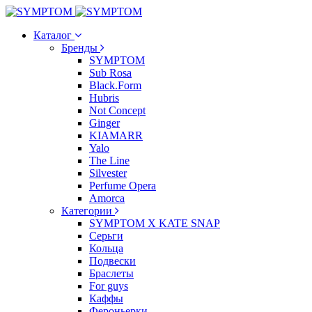
Каталог
Бренды
SYMPTOM
Sub Rosa
Black.Form
Hubris
Not Concept
Ginger
KIAMARR
Yalo
The Line
Silvester
Perfume Opera
Amorca
Категории
SYMPTOM X KATE SNAP
Серьги
Кольца
Подвески
Браслеты
For guys
Каффы
Фероньерки